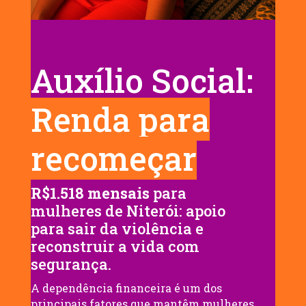
Auxílio Social:
Renda para
recomeçar
R$1.518 mensais
para
mulheres de Niterói: apoio
para sair da violência e
reconstruir a vida com
segurança.
A dependência financeira é um dos
principais fatores que mantêm mulheres